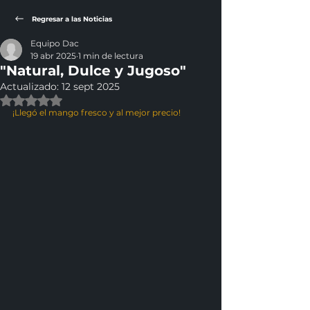
Regresar a las Noticias
Equipo Dac
19 abr 2025
1 min de lectura
"Natural, Dulce y Jugoso"
Actualizado:
12 sept 2025
Obtuvo NaN de 5 estrellas.
¡Llegó el mango fresco y al mejor precio!