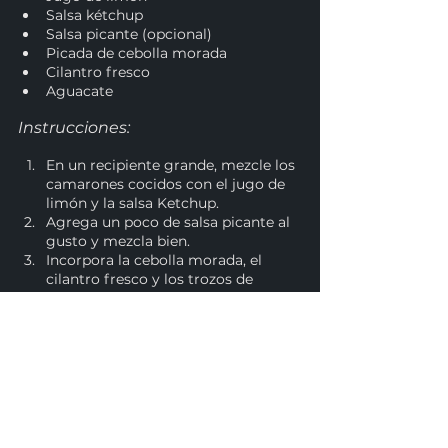
Salsa kétchup
Salsa picante (opcional)
Picada de cebolla morada
Cilantro fresco
Aguacate
Instrucciones:
En un recipiente grande, mezcle los 
camarones cocidos con el jugo de 
limón y la salsa Ketchup.
Agrega un poco de salsa picante al 
gusto y mezcla bien.
Incorpora la cebolla morada, el 
cilantro fresco y los trozos de 
aguacate.
Sirve frío y disfruta con tostadas o 
galletas saladas.
Compra en Playa Del Carmen
Compra en Cancún