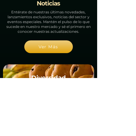
Noticias
Entérate de nuestras últimas novedades,
lanzamientos exclusivos, noticias del sector y
eventos especiales. Mantén el pulso de lo que
sucede en nuestro mercado y sé el primero en
conocer nuestras actualizaciones.
Ver Más
Diversidad
Gastronómica
¡Explora la verdadera diversidad en
cada producto! Desde frutas exóticas
hasta delicias internacionales, tenemos
todo lo que necesitas para transformar
cada platillo en una experiencia
especial.