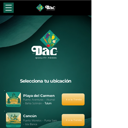
Selecciona tu ubicación
Playa del Carmen
Puerto Aventuras -
Akumal
Ir a la Tienda
-
Bahía Solimán -
Tulum
Cancún
Puerto Morelos - Punta Sam
Ir a la Tienda
- Isla Blanca